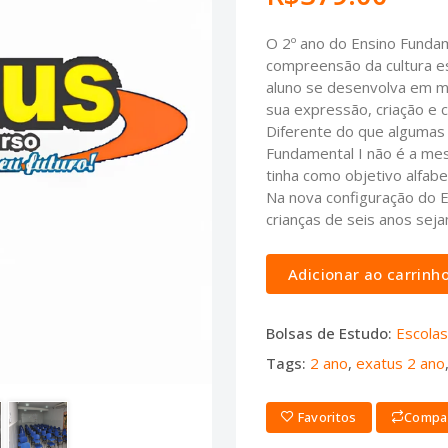
O 2º ano do Ensino Fundam
compreensão da cultura e
aluno se desenvolva em mú
sua expressão, criação e 
Diferente do que algumas
Fundamental I não é a mes
tinha como objetivo alfabe
Na nova configuração do E
crianças de seis anos sej
Adicionar ao carrinh
Bolsas de Estudo:
Escolas
Tags:
2 ano
,
exatus 2 ano
Favoritos
Compa