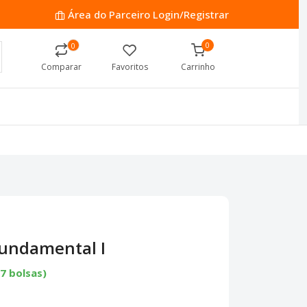
Área do Parceiro
Login/Registrar
0
0
Comparar
Favoritos
Carrinho
Fundamental I
(7 bolsas)