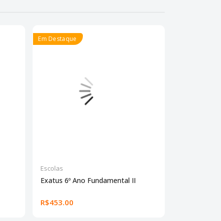
Em Destaque
Em Destaque
Escolas
Escolas
Exatus 6º Ano Fundamental II
Exatus 7º An
R$453.00
R$453.00