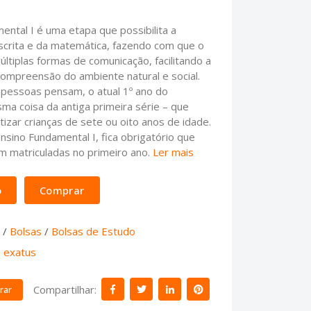
ental I é uma etapa que possibilita a
scrita e da matemática, fazendo com que o
ltiplas formas de comunicação, facilitando a
compreensão do ambiente natural e social.
 pessoas pensam, o atual 1º ano do
ma coisa da antiga primeira série – que
tizar crianças de sete ou oito anos de idade.
nsino Fundamental I, fica obrigatório que
am matriculadas no primeiro ano.
Ler mais
o
Comprar
/
Bolsas
/
Bolsas de Estudo
,
exatus
Compartilhar:
rar