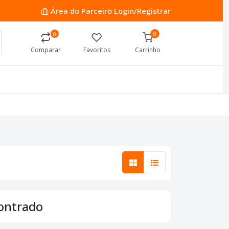
Área do Parceiro
Login/Registrar
0
0
Comparar
Favoritos
Carrinho
ontrado