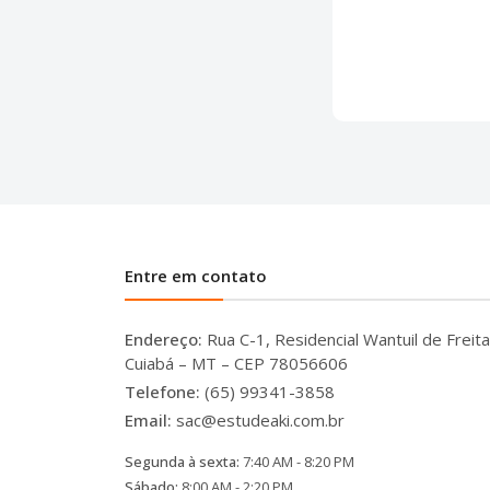
Entre em contato
Endereço:
Rua C-1, Residencial Wantuil de Freita
Cuiabá – MT – CEP 78056606
Telefone:
(65) 99341-3858
Email:
sac@estudeaki.com.br
Segunda à sexta:
7:40 AM - 8:20 PM
Sábado:
8:00 AM - 2:20 PM