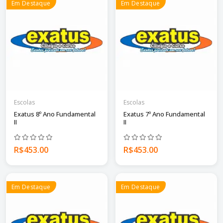
Em Destaque
Em Destaque
Escolas
Escolas
Exatus 8º Ano Fundamental
Exatus 7º Ano Fundamental
II
II
R$453.00
R$453.00
Em Destaque
Em Destaque